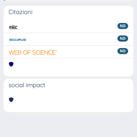
Citazioni
ND
ND
ND
social impact