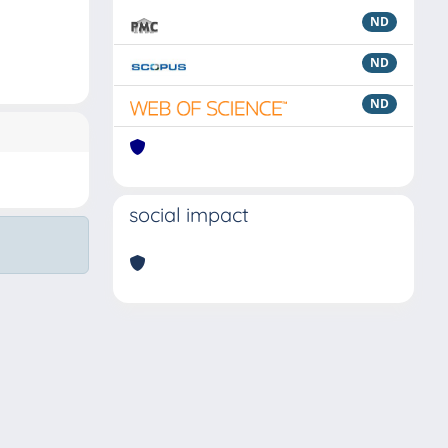
ND
ND
ND
social impact