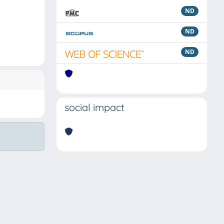
ND
ND
ND
social impact