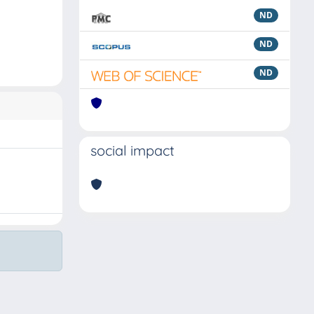
ND
ND
ND
social impact