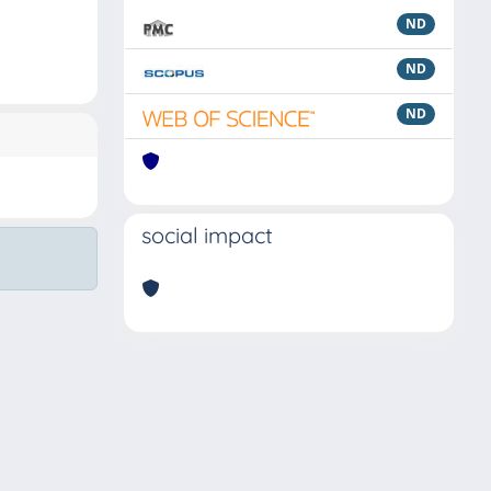
ND
ND
ND
social impact