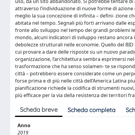
uso, da un sito abbandonato. Si potrebbe tentare di a
attraverso l’individuazione di nuove forme di azione c
meglio la sua concezione di infinita – defini- zione 
abitata nel tempo. Segnali più forti arrivano dalle e
fronte allo sviluppo nel tempo dei grandi problemi le
mondo, alcuni indicatori di sviluppo restano ancora in
debolezze strutturali nelle economie. Quello del BID
cui provare a dare delle risposte su un nuovo paradi
organizzazione, l’architettura sembra esprimersi nel
trasformazione che ha senso solamen- te se risponde ai 
città – potrebbero essere considerate come un perpetu
forse prima e di più nelle città dell’America Latina p
pianificazione richiede la codifica di strumenti nuovi
più efficace per la via della resistenza dei territori fr
Scheda breve
Scheda completa
Sch
Anno
2019