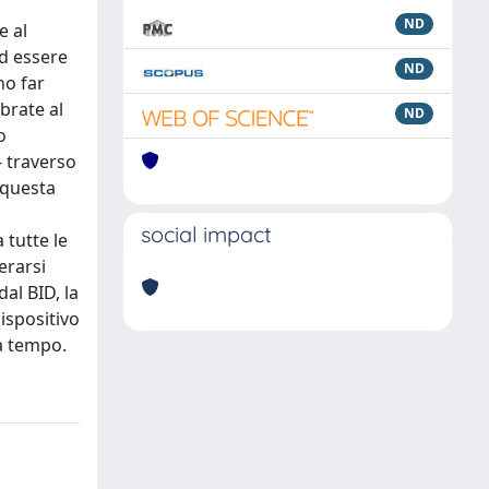
ND
e al
ad essere
ND
no far
brate al
ND
o
- traverso
 questa
social impact
 tutte le
erarsi
al BID, la
dispositivo
za tempo.