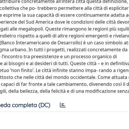
ttribuire concretamente all’intera città questa definizione,
ollettiva che po- trebbero permettere alla città di esplicitar
che esprime la sua capacità di essere continuamente adatta 
sperienze del Sud America dove le condizioni delle città devo
gati alle megalopoli. Queste rimangono le regioni più squili
dietro rispetto a quelli di altre regioni emergenti e rivelan
 (Banco Interamericano de Desarrollo) è un caso simbolo at
gma urbano. In tutti i progetti, realizzati concretamente da
- l’incontro tra preesistenze e un processo organico di
bisogni e ai desideri di tutti. Queste città – e in definitiva
o ‘non finito’. Le città infinite stanno impa- rando a rigen
iuttosto che nelle città del mondo occidentale. Come attuata d
, capaci di far fronte a tale cambiamento, divenendo così il 
agili, della bellezza, della felicità e di una modificazione sen
eda completa (DC)