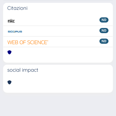
Citazioni
ND
ND
ND
social impact