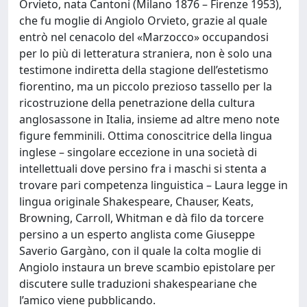
Orvieto, nata Cantoni (Milano 1876 – Firenze 1953),
che fu moglie di Angiolo Orvieto, grazie al quale
entrò nel cenacolo del «Marzocco» occupandosi
per lo più di letteratura straniera, non è solo una
testimone indiretta della stagione dell’estetismo
fiorentino, ma un piccolo prezioso tassello per la
ricostruzione della penetrazione della cultura
anglosassone in Italia, insieme ad altre meno note
figure femminili. Ottima conoscitrice della lingua
inglese – singolare eccezione in una società di
intellettuali dove persino fra i maschi si stenta a
trovare pari competenza linguistica – Laura legge in
lingua originale Shakespeare, Chauser, Keats,
Browning, Carroll, Whitman e dà filo da torcere
persino a un esperto anglista come Giuseppe
Saverio Gargàno, con il quale la colta moglie di
Angiolo instaura un breve scambio epistolare per
discutere sulle traduzioni shakespeariane che
l’amico viene pubblicando.