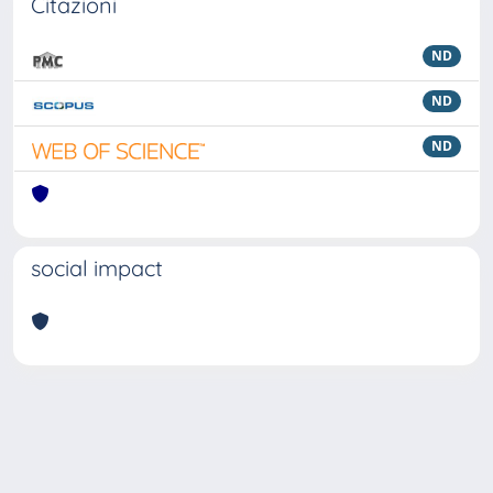
Citazioni
ND
ND
ND
social impact
Powered by
IRIS
-
about IRIS
-