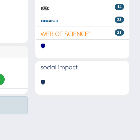
14
23
21
social impact
i