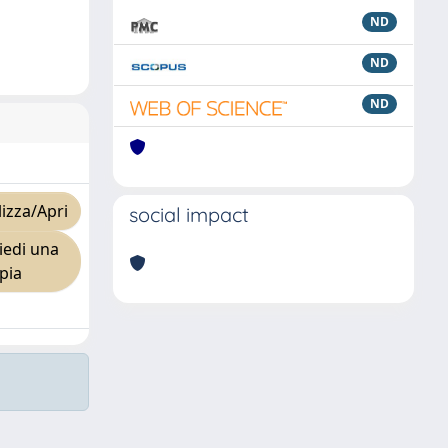
ND
ND
ND
izza/Apri
social impact
iedi una
pia