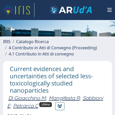
IRIS
IRIS
Catalogo Ricerca
4 Contributo in Atti di Convegno (Proceeding)
4.1 Contributo in Atti di convegno
Current evidences and
uncertainties of selected less-
toxicologically studied
nanoparticles
Di Gioacchino M
;
Mangifesta R
;
Sabbioni
E
;
Petrarca C
Ultimo