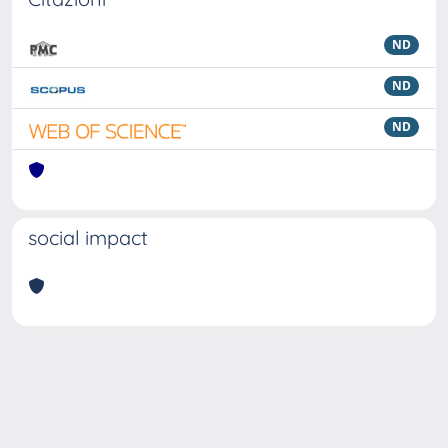
ND
ND
ND
social impact
Powered by
IRIS
-
about IRIS
-