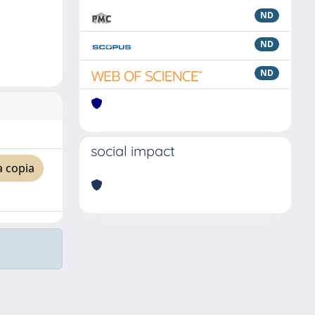
ND
ND
ND
social impact
a copia