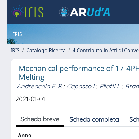
IRIS
IRIS
Catalogo Ricerca
4 Contributo in Atti di Con
Mechanical performance of 17-4PH S
Melting
Andreacola F. R.
;
Capasso I.
;
Pilotti L.
;
Bran
2021-01-01
Scheda breve
Scheda completa
Sch
Anno