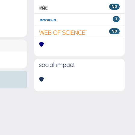
ND
3
ND
social impact