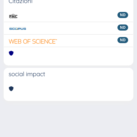
Citazioni
ND
ND
ND
social impact
Powered by
IRIS
-
about IRIS
-