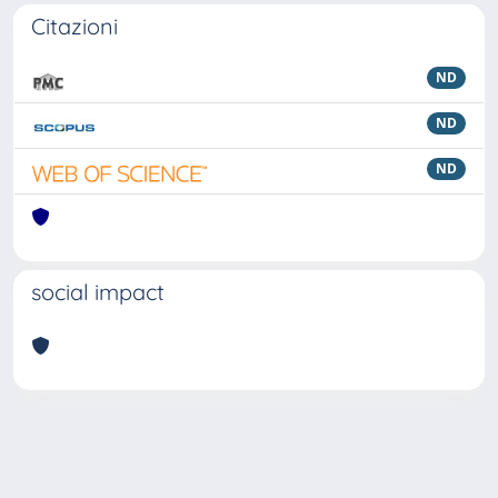
Citazioni
ND
ND
ND
social impact