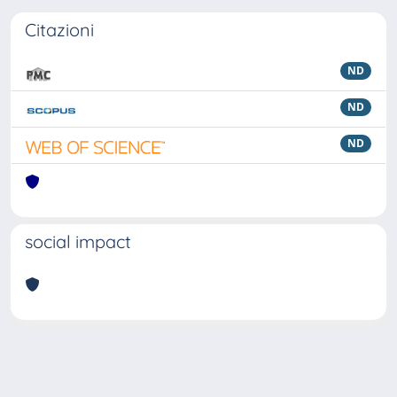
Citazioni
ND
ND
ND
social impact