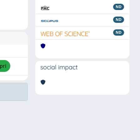
ND
ND
ND
pri
social impact