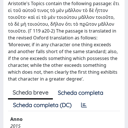
Aristotle's Topics contain the following passage: ἔτι
εἰ τοῦ αὐτοῦ τινος τὸ μὲν μᾶλλον τὸ δὲ ἧττον
τοιοῦτο· καὶ εἰ τὸ μὲν τοιούτου μᾶλλον τοιοῦτο,
τὸ δὲ μὴ τοιούτου, δῆλον ὅτι τὸ πϱῶτον μᾶλλον
τοιοῦτο. (Γ 119 a20-2) The passage is translated in
the revised Oxford translation as follows:
‘Moreover, if in any character one thing exceeds
and another falls short of the same standard; also,
if the one exceeds something which possesses the
character, while the other exceeds something
which does not, then clearly the first thing exhibits
that character in a greater degree’.
Scheda breve
Scheda completa
Scheda completa (DC)
Anno
2015