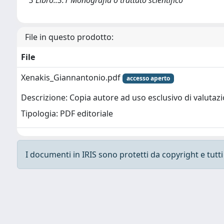
File in questo prodotto:
File
Xenakis_Giannantonio.pdf
accesso aperto
Descrizione: Copia autore ad uso esclusivo di valuta
Tipologia: PDF editoriale
I documenti in IRIS sono protetti da copyright e tutti i
Powered by
IRIS
-
about IRIS
-
Utilizzo dei cooki