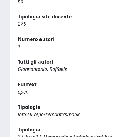
no
Tipologia sito docente
276
Numero autori
1
Tutti gli autori
Giannantonio, Raffaele
Fulltext
open
Tipologia
info:eu-repo/semantics/book
Tipologia
3 Libro::3.1 Monografia o trattato scientifico