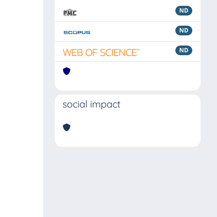
ND
ND
ND
social impact