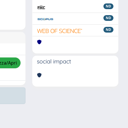
ND
ND
ND
social impact
zza/Apri