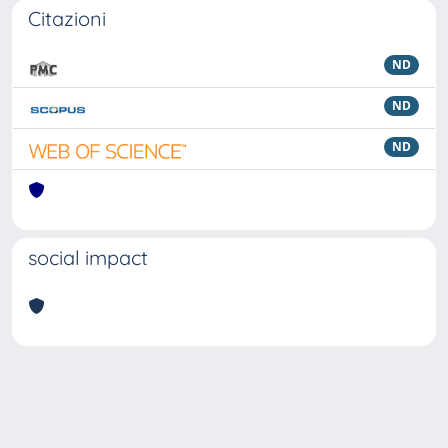
Citazioni
ND
ND
ND
social impact
Powered by
IRIS
-
about IRIS
-