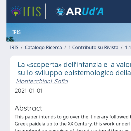
IRIS
IRIS
Catalogo Ricerca
1 Contributo su Rivista
1.1
La «scoperta» dell’infanzia e la valo
sullo sviluppo epistemologico della
Montecchiani, Sofia
2021-01-01
Abstract
This paper intends to go over the itinerary followed b
Greek paideia up to the XX Century, this work under
throughout an overview of the educational theories 