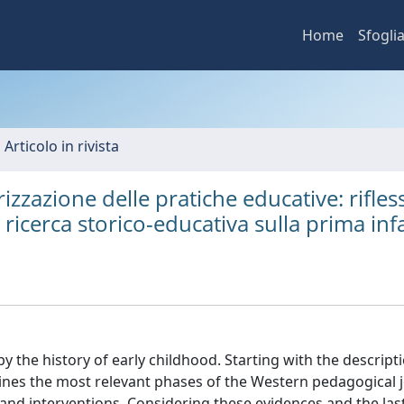
Home
Sfogli
 Articolo in rivista
rizzazione delle pratiche educative: rifles
 ricerca storico-educativa sulla prima inf
y the history of early childhood. Starting with the descript
lines the most relevant phases of the Western pedagogical 
and interventions. Considering these evidences and the las