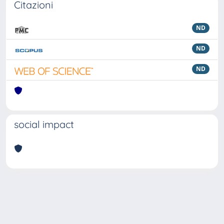
Citazioni
ND
ND
ND
social impact
Powered by
IRIS
-
about IRIS
-