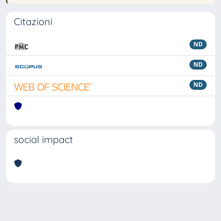
Citazioni
ND
ND
ND
social impact