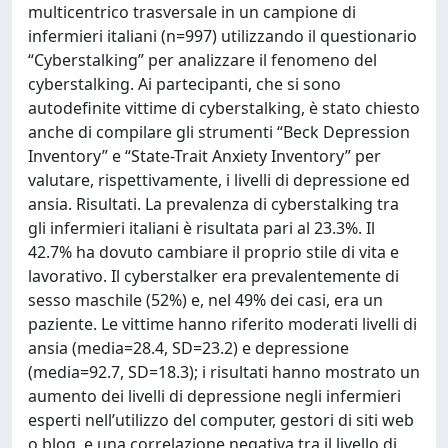
multicentrico trasversale in un campione di
infermieri italiani (n=997) utilizzando il questionario
“Cyberstalking” per analizzare il fenomeno del
cyberstalking. Ai partecipanti, che si sono
autodefinite vittime di cyberstalking, è stato chiesto
anche di compilare gli strumenti “Beck Depression
Inventory” e “State-Trait Anxiety Inventory” per
valutare, rispettivamente, i livelli di depressione ed
ansia. Risultati. La prevalenza di cyberstalking tra
gli infermieri italiani è risultata pari al 23.3%. Il
42.7% ha dovuto cambiare il proprio stile di vita e
lavorativo. Il cyberstalker era prevalentemente di
sesso maschile (52%) e, nel 49% dei casi, era un
paziente. Le vittime hanno riferito moderati livelli di
ansia (media=28.4, SD=23.2) e depressione
(media=92.7, SD=18.3); i risultati hanno mostrato un
aumento dei livelli di depressione negli infermieri
esperti nell’utilizzo del computer, gestori di siti web
o blog, e una correlazione negativa tra il livello di