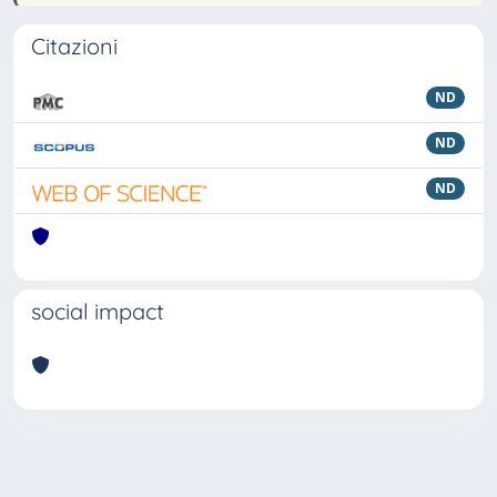
Citazioni
ND
ND
ND
social impact