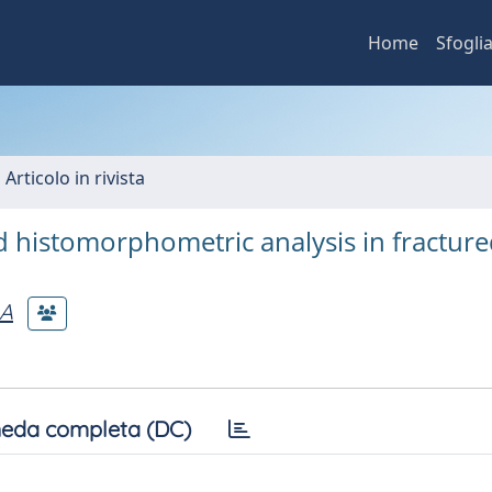
Home
Sfogli
 Articolo in rivista
d histomorphometric analysis in fractur
 A
eda completa (DC)