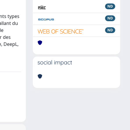
ND
ents types
ND
allant du
de
ND
r des
e, DeepL,
social impact