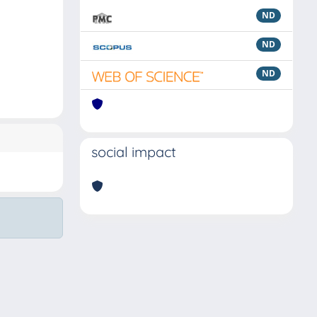
ND
ND
ND
social impact