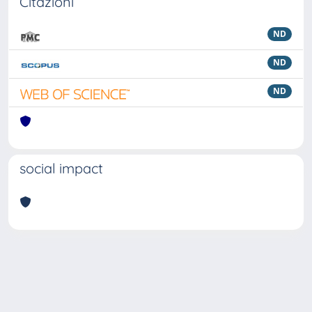
Citazioni
ND
ND
ND
social impact
Powered by
IRIS
-
about IRIS
-