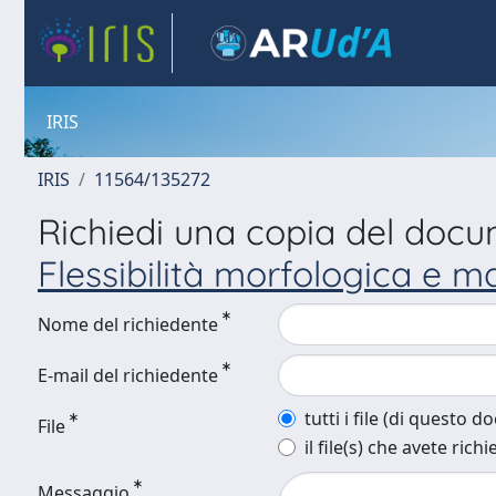
IRIS
IRIS
11564/135272
Richiedi una copia del doc
Flessibilità morfologica e ma
Nome del richiedente
E-mail del richiedente
tutti i file (di questo 
File
il file(s) che avete richi
Messaggio