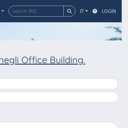
a
IT
LOGIN
negli Office Building.