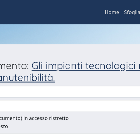
Home
Sfogli
umento:
Gli impianti tecnologici 
nutenibilità.
documento) in accesso ristretto
esto