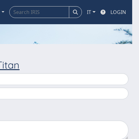
a
IT
LOGIN
itan