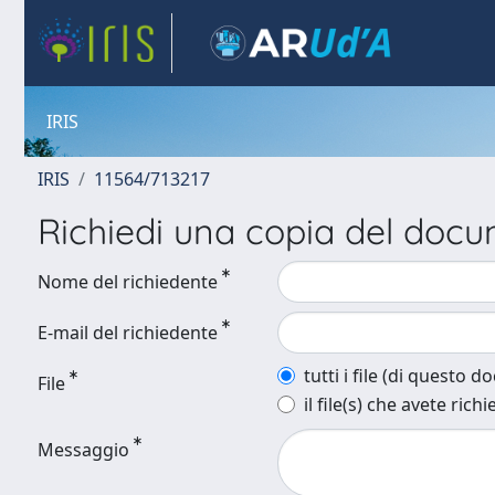
IRIS
IRIS
11564/713217
Richiedi una copia del doc
Nome del richiedente
E-mail del richiedente
tutti i file (di questo 
File
il file(s) che avete richi
Messaggio