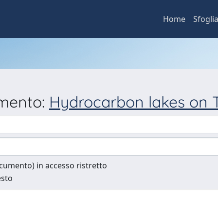
Home
Sfogli
umento:
Hydrocarbon lakes on T
documento) in accesso ristretto
esto