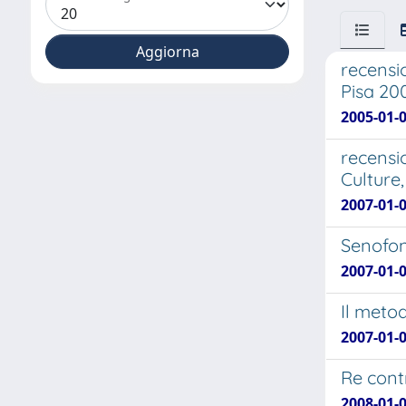
recensio
Pisa 20
2005-01-
recensi
Culture
2007-01-
Senofont
2007-01-
Il metod
2007-01-
Re contr
2008-01-