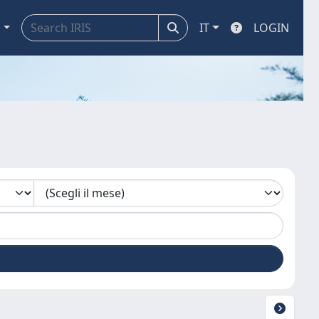
a
IT
LOGIN