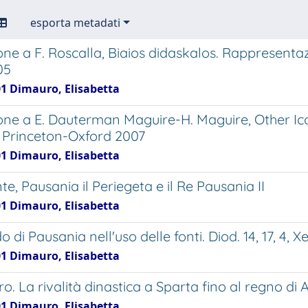
esporta metadati
ne a F. Roscalla, Biaios didaskalos. Rappresentazio
05
01 Dimauro, Elisabetta
one a E. Dauterman Maguire-H. Maguire, Other Ico
, Princeton-Oxford 2007
01 Dimauro, Elisabetta
e, Pausania il Periegeta e il Re Pausania II
01 Dimauro, Elisabetta
o di Pausania nell'uso delle fonti. Diod. 14, 17, 4, Xen
01 Dimauro, Elisabetta
o. La rivalità dinastica a Sparta fino al regno di A
01 Dimauro, Elisabetta