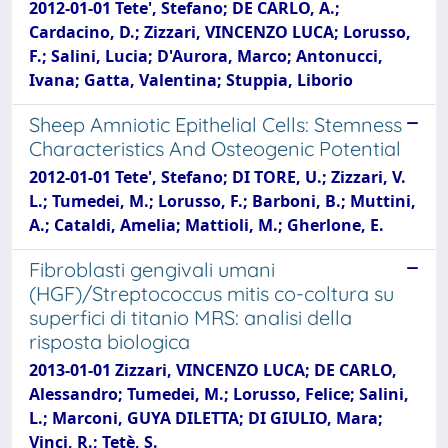
2012-01-01 Tete', Stefano; DE CARLO, A.;
Cardacino, D.; Zizzari, VINCENZO LUCA; Lorusso,
F.; Salini, Lucia; D'Aurora, Marco; Antonucci,
Ivana; Gatta, Valentina; Stuppia, Liborio
Sheep Amniotic Epithelial Cells: Stemness
Characteristics And Osteogenic Potential
2012-01-01 Tete', Stefano; DI TORE, U.; Zizzari, V.
L.; Tumedei, M.; Lorusso, F.; Barboni, B.; Muttini,
A.; Cataldi, Amelia; Mattioli, M.; Gherlone, E.
Fibroblasti gengivali umani
(HGF)/Streptococcus mitis co-coltura su
superfici di titanio MRS: analisi della
risposta biologica
2013-01-01 Zizzari, VINCENZO LUCA; DE CARLO,
Alessandro; Tumedei, M.; Lorusso, Felice; Salini,
L.; Marconi, GUYA DILETTA; DI GIULIO, Mara;
Vinci, R.; Tetè, S.