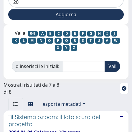
Vai a:
0-9
A
B
C
D
E
F
G
H
I
J
K
L
M
N
O
P
Q
R
S
T
U
V
W
X
Y
Z
o inserisci le iniziali:
Mostrati risultati da 7 a 8
di 8
esporta metadati
“il Sistema b.room: il lato scuro del
progetto”