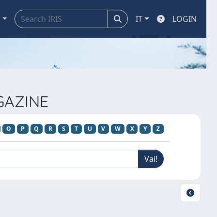
a
IT
LOGIN
AGAZINE
O
P
Q
R
S
T
U
V
W
X
Y
Z