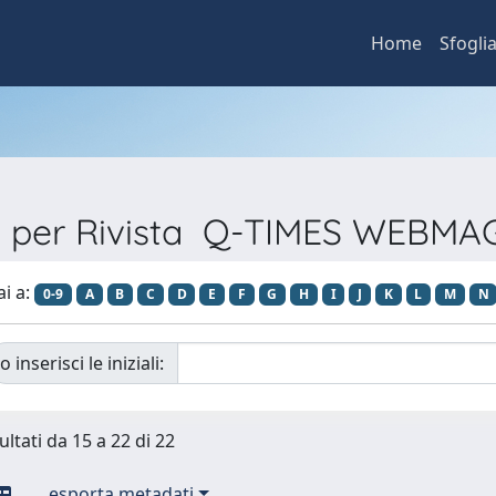
Home
Sfogli
a per Rivista Q-TIMES WEBM
ai a:
0-9
A
B
C
D
E
F
G
H
I
J
K
L
M
N
o inserisci le iniziali:
ultati da 15 a 22 di 22
esporta metadati