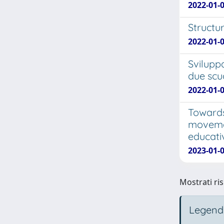
2022-01-
Structu
2022-01-
Svilupp
due scu
2022-01-
Towards
movemen
educati
2023-01-0
Mostrati ris
Legend