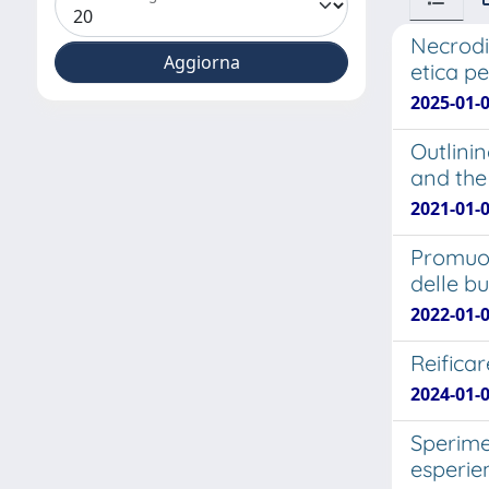
Necrodid
etica pe
2025-01-
Outlinin
and the
2021-01-
Promuov
delle b
2022-01-
Reificar
2024-01-0
Sperime
esperie