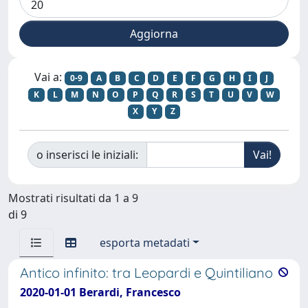
Vai a:
0-9
A
B
C
D
E
F
G
H
I
J
K
L
M
N
O
P
Q
R
S
T
U
V
W
X
Y
Z
o inserisci le iniziali:
Mostrati risultati da 1 a 9
di 9
esporta metadati
Antico infinito: tra Leopardi e Quintiliano
2020-01-01 Berardi, Francesco