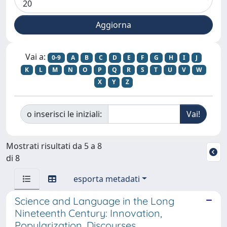
Vai a:
0-9
A
B
C
D
E
F
G
H
I
J
K
L
M
N
O
P
Q
R
S
T
U
V
W
X
Y
Z
o inserisci le iniziali:
Mostrati risultati da 5 a 8
di 8
esporta metadati
Science and Language in the Long
Nineteenth Century: Innovation,
Popularization, Discourses