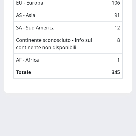
EU - Europa
106
AS - Asia
91
SA - Sud America
12
Continente sconosciuto - Info sul
8
continente non disponibili
AF - Africa
1
Totale
345
Powered by
IRIS
-
about IRIS
-
Utilizzo dei cookie
Copyright © 2026