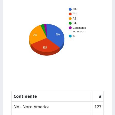
NA
EU
AS
SA
Continente
sconos…
NA
AS
AF
EU
Continente
#
NA - Nord America
127