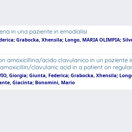
na in una paziente in emodialisi
Federica; Grabocka, Xhensila; Longo, MARIA OLIMPIA; Silv
 amoxicillina/acido clavulanico in un paziente i
moxicillin/clavulanic acid in a patient on regul
LVIO, Giorgia; Giunta, Federica; Grabocka, Xhensila; Lon
lante, Giacinta; Bonomini, Mario