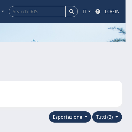
a
IT
LOGIN
Esportazione
Tutti (2)