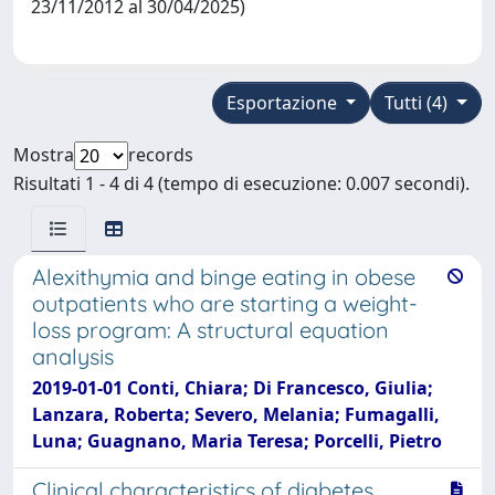
23/11/2012 al 30/04/2025)
Esportazione
Tutti (4)
Mostra
records
Risultati 1 - 4 di 4 (tempo di esecuzione: 0.007 secondi).
Alexithymia and binge eating in obese
outpatients who are starting a weight-
loss program: A structural equation
analysis
2019-01-01 Conti, Chiara; Di Francesco, Giulia;
Lanzara, Roberta; Severo, Melania; Fumagalli,
Luna; Guagnano, Maria Teresa; Porcelli, Pietro
Clinical characteristics of diabetes