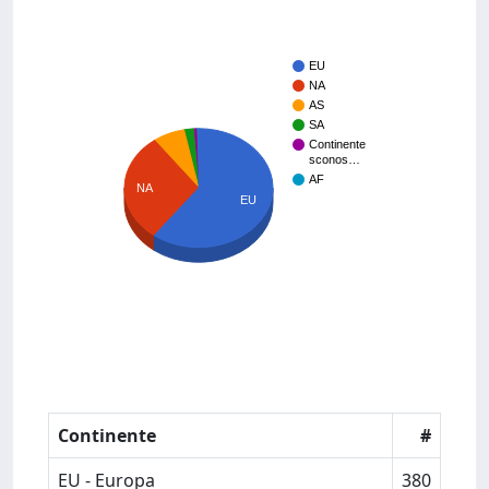
EU
NA
AS
SA
Continente
sconos…
AF
NA
EU
Continente
#
EU - Europa
380