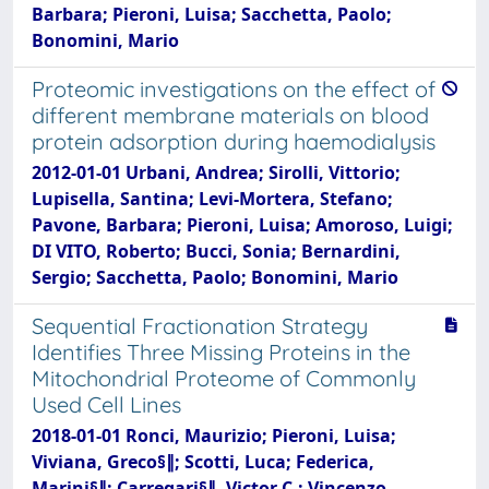
Barbara; Pieroni, Luisa; Sacchetta, Paolo;
Bonomini, Mario
Proteomic investigations on the effect of
different membrane materials on blood
protein adsorption during haemodialysis
2012-01-01 Urbani, Andrea; Sirolli, Vittorio;
Lupisella, Santina; Levi-Mortera, Stefano;
Pavone, Barbara; Pieroni, Luisa; Amoroso, Luigi;
DI VITO, Roberto; Bucci, Sonia; Bernardini,
Sergio; Sacchetta, Paolo; Bonomini, Mario
Sequential Fractionation Strategy
Identifies Three Missing Proteins in the
Mitochondrial Proteome of Commonly
Used Cell Lines
2018-01-01 Ronci, Maurizio; Pieroni, Luisa;
Viviana, Greco§∥; Scotti, Luca; Federica,
Marini§∥; Carregari§∥, Victor C.; Vincenzo,