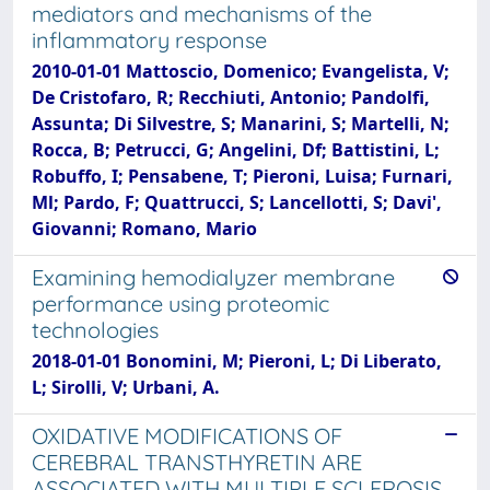
mediators and mechanisms of the
inflammatory response
2010-01-01 Mattoscio, Domenico; Evangelista, V;
De Cristofaro, R; Recchiuti, Antonio; Pandolfi,
Assunta; Di Silvestre, S; Manarini, S; Martelli, N;
Rocca, B; Petrucci, G; Angelini, Df; Battistini, L;
Robuffo, I; Pensabene, T; Pieroni, Luisa; Furnari,
Ml; Pardo, F; Quattrucci, S; Lancellotti, S; Davi',
Giovanni; Romano, Mario
Examining hemodialyzer membrane
performance using proteomic
technologies
2018-01-01 Bonomini, M; Pieroni, L; Di Liberato,
L; Sirolli, V; Urbani, A.
OXIDATIVE MODIFICATIONS OF
CEREBRAL TRANSTHYRETIN ARE
ASSOCIATED WITH MULTIPLE SCLEROSIS