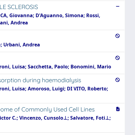
LE SCLEROSIS
LUCA, Giovanna; D'Aguanno, Simona; Rossi,
bani, Andrea
o; Urbani, Andrea
ieroni, Luisa; Sacchetta, Paolo; Bonomini, Mario
sorption during haemodialysis
eroni, Luisa; Amoroso, Luigi; DI VITO, Roberto;
oteome of Commonly Used Cell Lines
Victor C.; Vincenzo, Cunsolo⊥; Salvatore, Foti⊥;