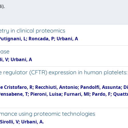
i).
ry in clinical proteomics
 Putignani, L; Roncada, P; Urbani, A
ease
i, V; Urbani, A
 regulator (CFTR) expression in human platelet
Cristofaro, R; Recchiuti, Antonio; Pandolfi, Assunta; Di S
; Pensabene, T; Pieroni, Luisa; Furnari, Ml; Pardo, F; Quat
ance using proteomic technologies
irolli, V; Urbani, A.