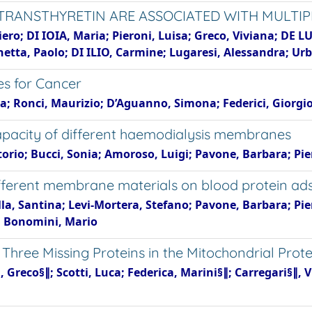
 TRANSTHYRETIN ARE ASSOCIATED WITH MULTIP
ero; DI IOIA, Maria; Pieroni, Luisa; Greco, Viviana; DE 
hetta, Paolo; DI ILIO, Carmine; Lugaresi, Alessandra; Ur
es for Cancer
a; Ronci, Maurizio; D’Aguanno, Simona; Federici, Giorgi
capacity of different haemodialysis membranes
ittorio; Bucci, Sonia; Amoroso, Luigi; Pavone, Barbara; P
different membrane materials on blood protein ad
ella, Santina; Levi-Mortera, Stefano; Pavone, Barbara; Pi
o; Bonomini, Mario
es Three Missing Proteins in the Mitochondrial Pr
, Greco§∥; Scotti, Luca; Federica, Marini§∥; Carregari§∥, 