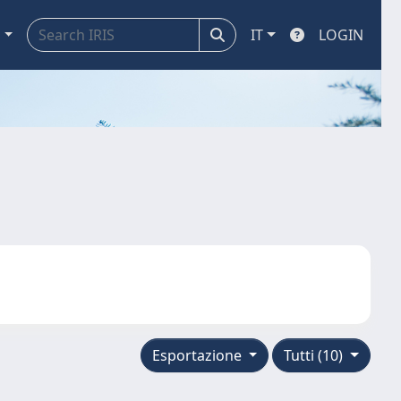
a
IT
LOGIN
Esportazione
Tutti (10)