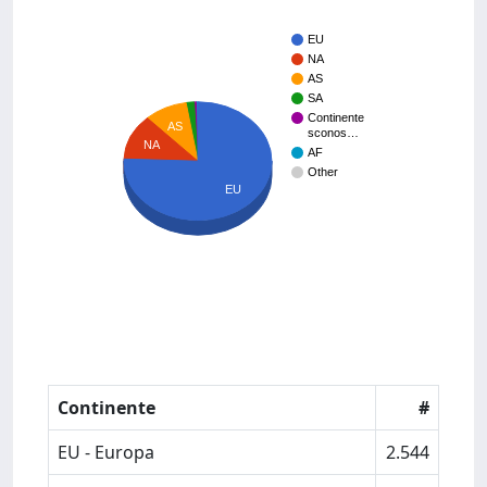
EU
NA
AS
SA
Continente
AS
sconos…
NA
AF
Other
EU
Continente
#
EU - Europa
2.544