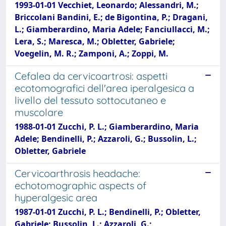
1993-01-01 Vecchiet, Leonardo; Alessandri, M.;
Briccolani Bandini, E.; de Bigontina, P.; Dragani,
L.; Giamberardino, Maria Adele; Fanciullacci, M.;
Lera, S.; Maresca, M.; Obletter, Gabriele;
Voegelin, M. R.; Zamponi, A.; Zoppi, M.
Cefalea da cervicoartrosi: aspetti
ecotomografici dell'area iperalgesica a
livello del tessuto sottocutaneo e
muscolare
1988-01-01 Zucchi, P. L.; Giamberardino, Maria
Adele; Bendinelli, P.; Azzaroli, G.; Bussolin, L.;
Obletter, Gabriele
Cervicoarthrosis headache:
echotomographic aspects of
hyperalgesic area
1987-01-01 Zucchi, P. L.; Bendinelli, P.; Obletter,
Gabriele; Bussolin, L.; Azzaroli, G.;