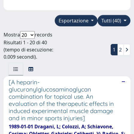
Esportazione
Tutti (40)
Mostra
records
Risultati 1 - 20 di 40
(tempo di esecuzione:
1
2
0.009 secondi).
[A heparin-
glucuronylglucosaminoglycan
combination for topical use. An
evaluation of the therapeutic effects in
induced experimental muscle damage
and in minor sports injuries]
1989-01-01 Dragani, L; Colozzi, A; Schiavone,
Cosima; Obletter, Gabriele; Celiberti, V; Radico, S;