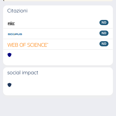
Citazioni
ND
ND
ND
social impact