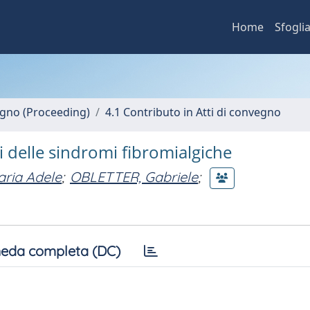
Home
Sfogli
vegno (Proceeding)
4.1 Contributo in Atti di convegno
ci delle sindromi fibromialgiche
ria Adele
;
OBLETTER, Gabriele
;
eda completa (DC)